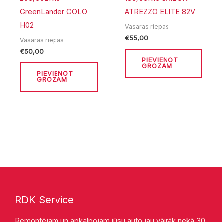
GreenLander COLO
ATREZZO ELITE 82V
H02
Vasaras riepas
€
55,00
Vasaras riepas
€
50,00
PIEVIENOT
GROZAM
PIEVIENOT
GROZAM
RDK Service
Remontējam un apkalpojam jūsu auto jau vāirāk nekā 30