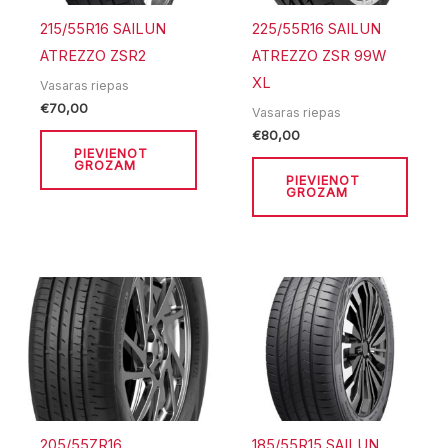
215/55R16 SAILUN
225/55R16 SAILUN
ATREZZO ZSR2
ATREZZO ZSR 99W
XL
Vasaras riepas
€
70,00
Vasaras riepas
€
80,00
PIEVIENOT
GROZAM
PIEVIENOT
GROZAM
205/55ZR16
185/55R15 SAILUN