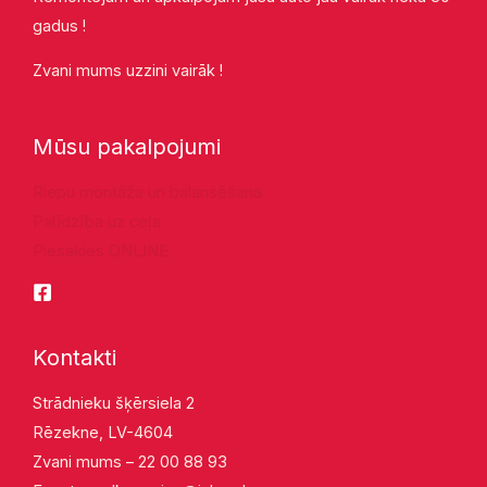
gadus !
Zvani mums uzzini vairāk !
Mūsu pakalpojumi
Riepu montāža un balansēšana
Palīdzība uz ceļa
Piesakies ONLINE
Kontakti
Strādnieku šķērsiela 2
Rēzekne, LV-4604
Zvani mums – 22 00 88 93