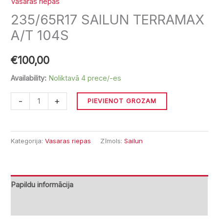
Vasaras riepas
235/65R17 SAILUN TERRAMAX
A/T 104S
€
100,00
Availability:
Noliktavā 4 prece/-es
-
+
PIEVIENOT GROZAM
Kategorija:
Vasaras riepas
Zīmols:
Sailun
Papildu informācija
Atsauksmes (0)