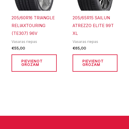
205/60R16 TRIANGLE
205/65R15 SAILUN
RELIAXTOURING
ATREZZO ELITE 99T
(TE307) 96V
XL
Vasaras riepas
Vasaras riepas
€
55,00
€
65,00
PIEVIENOT
PIEVIENOT
GROZAM
GROZAM