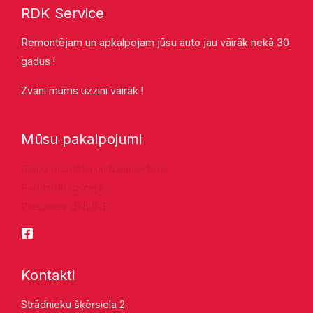
RDK Service
Remontējam un apkalpojam jūsu auto jau vāirāk nekā 30
gadus !
Zvani mums uzzini vairāk !
Mūsu pakalpojumi
Riepu montāža un balansēšana
Palīdzība uz ceļa
Piesakies ONLINE
Kontakti
Strādnieku šķērsiela 2