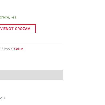
prece/-es
EVIENOT GROZAM
Zīmols:
Sailun
egu.