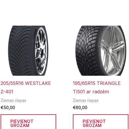
205/55R16 WESTLAKE
195/65R15 TRIANGLE
Z-401
TI501 ar radzēm
Ziemas riepas
Ziemas riepas
€
50,00
€
60,00
PIEVIENOT
PIEVIENOT
GROZAM
GROZAM