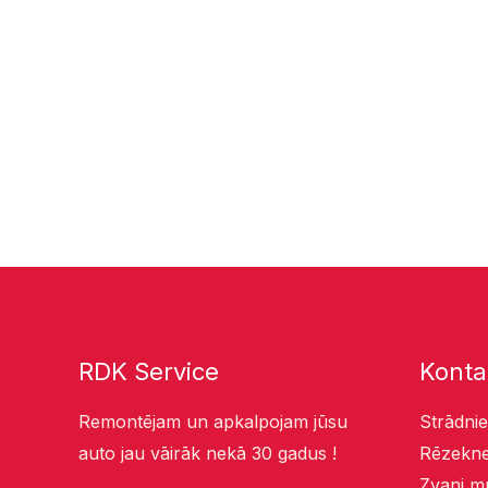
RDK Service
Konta
Remontējam un apkalpojam jūsu
Strādnie
auto jau vāirāk nekā 30 gadus !
Rēzekne
Zvani m