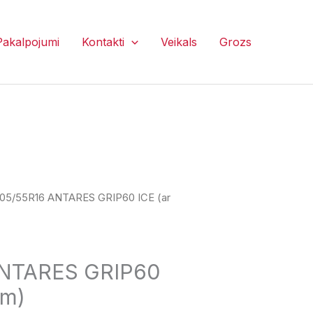
Pakalpojumi
Kontakti
Veikals
Grozs
205/55R16 ANTARES GRIP60 ICE (ar
ANTARES GRIP60
ēm)