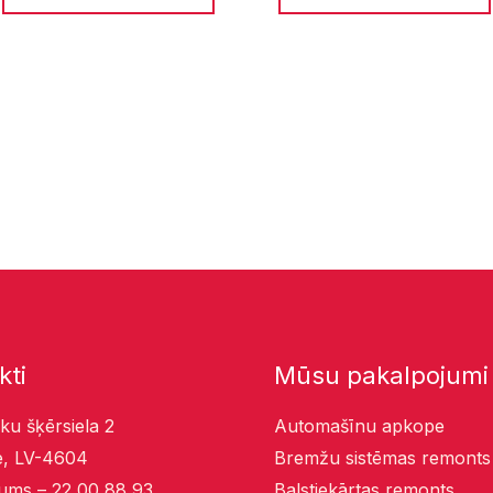
kti
Mūsu pakalpojumi
ku šķērsiela 2
Automašīnu apkope
, LV-4604
Bremžu sistēmas remonts
ums – 22 00 88 93
Balstiekārtas remonts