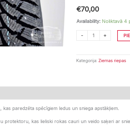
daudzums
€
70,00
Availability:
Noliktavā 4 
-
+
PI
Kategorija:
Ziemas riepas
tsauksmes (0)
a, kas paredzēta spēcīgiem ledus un sniega apstākļiem.
u protektoru, kas lieliski rokas cauri un veido saķeri ar sni