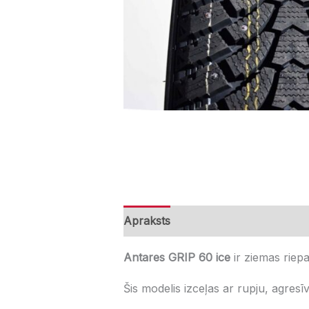
Apraksts
Papildu informācija
A
Antares GRIP 60 ice
ir ziemas riep
Šis modelis izceļas ar rupju, agresīv