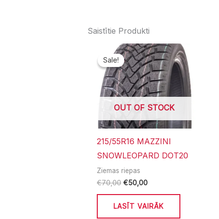
Saistītie Produkti
Original
Current
price
price
Sale!
Sale!
was:
is:
€70,00.
€50,00.
OUT OF STOCK
215/55R16 MAZZINI
SNOWLEOPARD DOT20
Ziemas riepas
€
70,00
€
50,00
LASĪT VAIRĀK