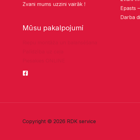
Zvani mums uzzini vairāk !
Epasts 
Darba di
Mūsu pakalpojumi
Riepu montāža un balansēšana
Palīdzība uz ceļa
Piesakies ONLINE
Copyright © 2026 RDK service