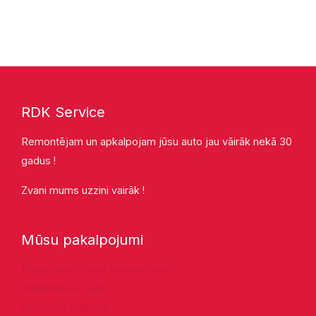
RDK Service
Remontējam un apkalpojam jūsu auto jau vāirāk nekā 30
gadus !
Zvani mums uzzini vairāk !
Mūsu pakalpojumi
Riepu montāža un balansēšana
Palīdzība uz ceļa
Piesakies ONLINE