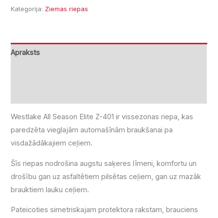
Kategorija:
Ziemas riepas
Apraksts
Papildu informācija
Atsauksmes (0)
Westlake All Season Elite Z-401 ir vissezonas riepa, kas
paredzēta vieglajām automašīnām braukšanai pa
visdažādākajiem ceļiem.
Šīs riepas nodrošina augstu saķeres līmeni, komfortu un
drošību gan uz asfaltētiem pilsētas ceļiem, gan uz mazāk
brauktiem lauku ceļiem.
Pateicoties simetriskajam protektora rakstam, brauciens