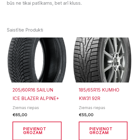
būs ne tikai patīkams, bet arī kluss.
Saistītie Produkti
205/60R16 SAILUN
185/65R15 KUMHO
ICE BLAZER ALPINE+
KW31 92R
Ziemas riepas
Ziemas riepas
€
65,00
€
55,00
PIEVIENOT
PIEVIENOT
GROZAM
GROZAM