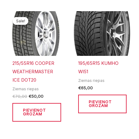
Original
Current
price
price
Sale!
Sale!
was:
is:
€70,00.
€50,00.
215/55R16 COOPER
195/65R15 KUMHO
WEATHERMASTER
WI51
ICE DOT20
Ziemas riepas
€
65,00
Ziemas riepas
€
70,00
€
50,00
PIEVIENOT
GROZAM
PIEVIENOT
GROZAM