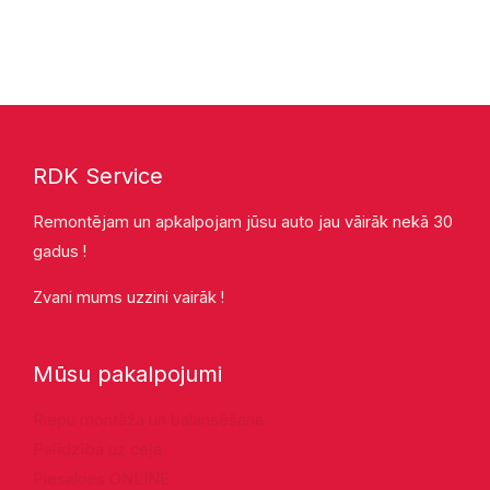
RDK Service
Remontējam un apkalpojam jūsu auto jau vāirāk nekā 30
gadus !
Zvani mums uzzini vairāk !
Mūsu pakalpojumi
Riepu montāža un balansēšana
Palīdzība uz ceļa
Piesakies ONLINE