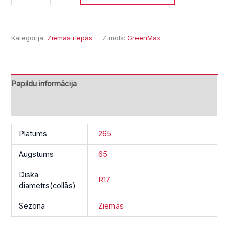
Kategorija:
Ziemas riepas
Zīmols:
GreenMax
Papildu informācija
Atsauksmes (0)
Platums
265
Augstums
65
Diska
R17
diametrs(collās)
Sezona
Ziemas