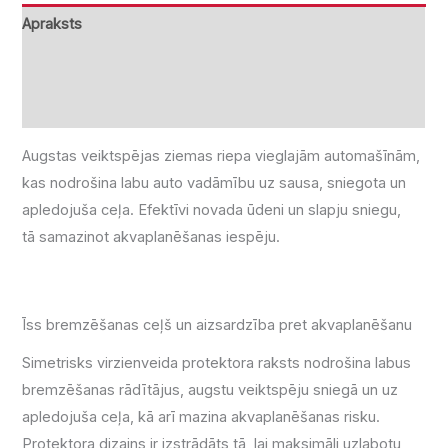
Apraksts
Papildu informācija
Atsauksmes (0)
Augstas veiktspējas ziemas riepa vieglajām automašīnām,
kas nodrošina labu auto vadāmību uz sausa, sniegota un
apledojuša ceļa. Efektīvi novada ūdeni un slapju sniegu,
tā samazinot akvaplanēšanas iespēju.
Īss bremzēšanas ceļš un aizsardzība pret akvaplanēšanu
Simetrisks virzienveida protektora raksts nodrošina labus
bremzēšanas rādītājus, augstu veiktspēju sniegā un uz
apledojuša ceļa, kā arī mazina akvaplanēšanas risku.
Protektora dizains ir izstrādāts tā, lai maksimāli uzlabotu