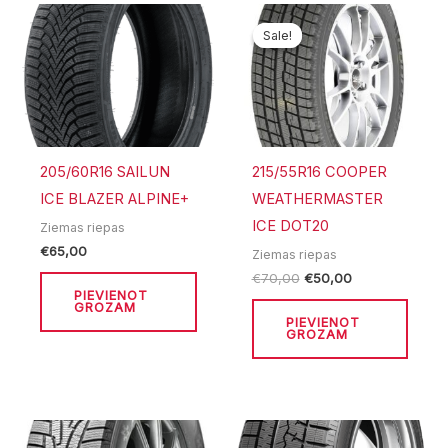
Original
Current
price
price
Sale!
Sale!
was:
is:
€70,00.
€50,00.
205/60R16 SAILUN
215/55R16 COOPER
ICE BLAZER ALPINE+
WEATHERMASTER
ICE DOT20
Ziemas riepas
€
65,00
Ziemas riepas
€
70,00
€
50,00
PIEVIENOT
GROZAM
PIEVIENOT
GROZAM