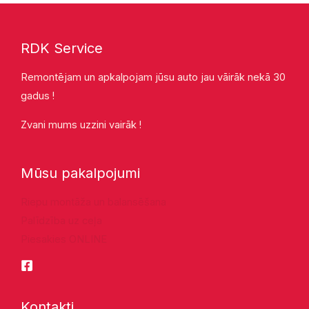
RDK Service
Remontējam un apkalpojam jūsu auto jau vāirāk nekā 30
gadus !
Zvani mums uzzini vairāk !
Mūsu pakalpojumi
Riepu montāža un balansēšana
Palīdzība uz ceļa
Piesakies ONLINE
Kontakti