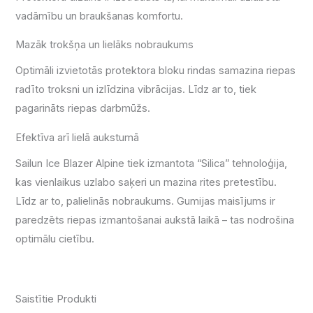
vadāmību un braukšanas komfortu.
Mazāk trokšņa un lielāks nobraukums
Optimāli izvietotās protektora bloku rindas samazina riepas
radīto troksni un izlīdzina vibrācijas. Līdz ar to, tiek
pagarināts riepas darbmūžs.
Efektīva arī lielā aukstumā
Sailun Ice Blazer Alpine tiek izmantota “Silica” tehnoloģija,
kas vienlaikus uzlabo saķeri un mazina rites pretestību.
Līdz ar to, palielinās nobraukums. Gumijas maisījums ir
paredzēts riepas izmantošanai aukstā laikā – tas nodrošina
optimālu cietību.
Saistītie Produkti