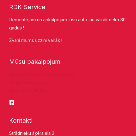
RDK Service
Remontējam un apkalpojam jūsu auto jau vāirāk nekā 30
gadus !
Zvani mums uzzini vairāk !
Mūsu pakalpojumi
Riepu montāža un balansēšana
Palīdzība uz ceļa
Piesakies ONLINE
Kontakti
Strādnieku šķērsiela 2