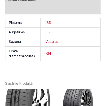
Atsauksmes (0)
Platums
185
Augstums
65
Sezona
Vasaras
Diska
R14
diametrs(collās)
Saistītie Produkti