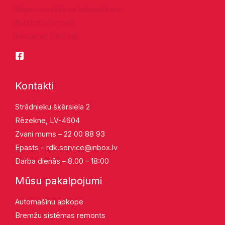
Riepu montāža un balansēšana
Palīdzība uz ceļa
Piesakies ONLINE
Kontakti
Strādnieku šķērsiela 2
Rēzekne, LV-4604
Zvani mums – 22 00 88 93
Epasts –
rdk.service@inbox.lv
Darba dienās – 8.00 – 18:00
Mūsu pakalpojumi
Automašīnu apkope
Bremžu sistēmas remonts