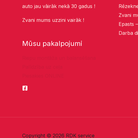
auto jau vāirāk nekā 30 gadus !
Rēzekne
Zvani m
Zvani mums uzzini vairāk !
Epasts 
Darba di
Mūsu pakalpojumi
Riepu montāža un balansēšana
Palīdzība uz ceļa
Piesakies ONLINE
Copyright © 2026 RDK service