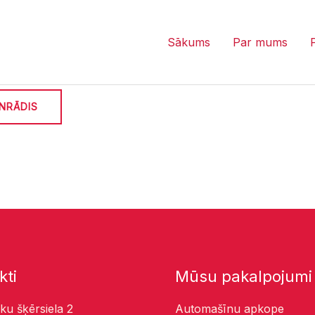
Sākums
Par mums
NRĀDIS
kti
Mūsu pakalpojumi
ku šķērsiela 2
Automašīnu apkope